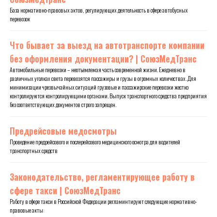
База нормативно-правовых актов, регулирующих деятельность в сфере автобусных
перевозок
Что бывает за выезд на автотранспорте компании
без оформления документации? | СоюзМедТранс
Автомобильные перевозки – неотъемлемая часть современной жизни. Ежедневно в
различных уголках света перевозятся пассажиры и грузы в огромных количествах. Для
минимизации чрезвычайных ситуаций грузовые и пассажирские перевозки жестко
контролируются контролирующими органами. Выпуск транспортного средства предприятия
без соответствующих документов строго запрещен.
Предрейсовые медосмотры
Проведение предрейсового и послерейсового медицинского осмотра для водителей
транспортных средств
Законодательство, регламентирующее работу в
сфере такси | СоюзМедТранс
Работу в сфере такси в Российской Федерации регламинтируют следующие нормативно-
правовые акты: