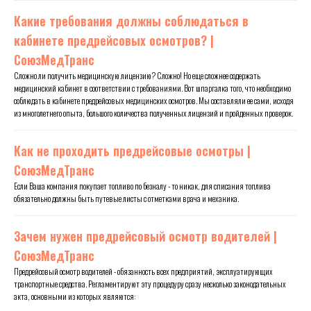
Какие требования должны соблюдаться в
кабинете предрейсовых осмотров? |
СоюзМедТранс
Сложно ли получить медицинскую лицензию? Сложно! Но еще сложнее содержать
медицинский кабинет в соответствии с требованиями. Вот шпаргалка того, что необходимо
соблюдать в кабинете предрейсовых медицинских осмотров. Мы составляли ее сами, исходя
из многолетнего опыта, большого количества полученных лицензий и пройденных проверок.
Как не проходить предрейсовые осмотры |
СоюзМедТранс
Если Ваша компания покупает топливо по безналу - то никак, для списания топлива
обязательно должны быть путевые листы с отметками врача и механика.
Зачем нужен предрейсовый осмотр водителей |
СоюзМедТранс
Предрейсовый осмотр водителей - обязанность всех предприятий, эксплуатирующих
транспортные средства. Регламентируют эту процедуру сразу несколько законодательных
акта, основными из которых являются: