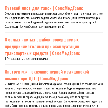
Путевой лист для такси | СоюзМедТранс
Оформление разрешения на перевозку пассажиров автомобилем такси – это малая часть того,
с чем в дальнейшем сталкивается водитель автомобиля такси. Для перевозки пассажиров
даже легковым такси необходимо соблюдать огромное количество правил транспортной
безопасности. Кому необходимо наличие путевого листа?
8 самых частых ошибок, совершаемых
предпринимателями при эксплуатации
транспортных средств | СаюзМедТранс
1. Путевые листы в компании не ведутся
Инструктаж - оказание первой медицинской
помощи при ДТП | СоюзМедТранс
ИНСТРУКТАЖИ ДЛЯ ВОДИТЕЛЕЙ Ежегодно на дорогах России в ДТП гибнет свыше 30 тысяч
человек. Эту цифру можно уменьшить, если пострадавшим будет своевременно оказана
первая помощь до приезда бригады специалистов. Каждый водитель обязан владеть
основами оказания первой медицинской помощи как самому себе, так и другим
пострадавшим, а также иметь аптечку первой помощи. Это нужно не для галочки, а для того,
чтобы быть полезными своими знаниями и навыками в экстремальной ситуации, что