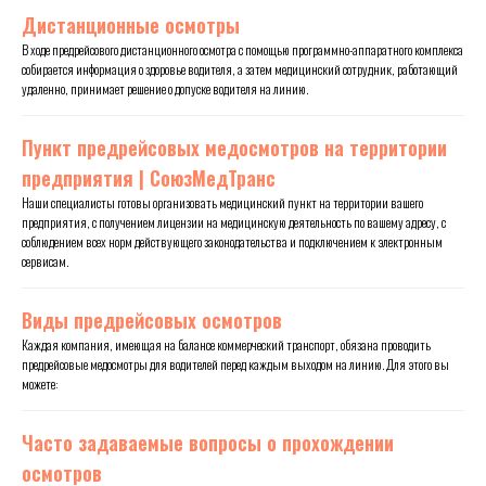
Дистанционные осмотры
В ходе предрейсового дистанционного осмотра с помощью программно-аппаратного комплекса
собирается информация о здоровье водителя, а затем медицинский сотрудник, работающий
удаленно, принимает решение о допуске водителя на линию.
Пункт предрейсовых медосмотров на территории
предприятия | СоюзМедТранс
Наши специалисты готовы организовать медицинский пункт на территории вашего
предприятия, с получением лицензии на медицинскую деятельность по вашему адресу, с
соблюдением всех норм действующего законодательства и подключением к электронным
сервисам.
Виды предрейсовых осмотров
Каждая компания, имеющая на балансе коммерческий транспорт, обязана проводить
предрейсовые медосмотры для водителей перед каждым выходом на линию. Для этого вы
можете:
Часто задаваемые вопросы о прохождении
осмотров