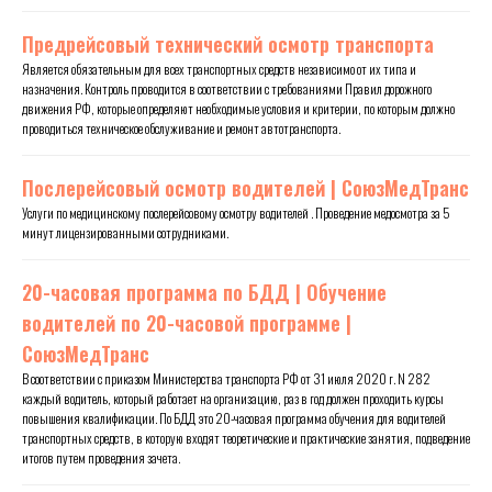
Предрейсовый технический осмотр транспорта
Является обязательным для всех транспортных средств независимо от их типа и
назначения. Контроль проводится в соответствии с требованиями Правил дорожного
движения РФ, которые определяют необходимые условия и критерии, по которым должно
проводиться техническое обслуживание и ремонт автотранспорта.
Послерейсовый осмотр водителей | СоюзМедТранс
Услуги по медицинскому послерейсовому осмотру водителей . Проведение медосмотра за 5
минут лицензированными сотрудниками.
20-часовая программа по БДД | Обучение
водителей по 20-часовой программе |
СоюзМедТранс
В соответствии с приказом Министерства транспорта РФ от 31 июля 2020 г. N 282
каждый водитель, который работает на организацию, раз в год должен проходить курсы
повышения квалификации. По БДД это 20-часовая программа обучения для водителей
транспортных средств, в которую входят теоретические и практические занятия, подведение
итогов путем проведения зачета.