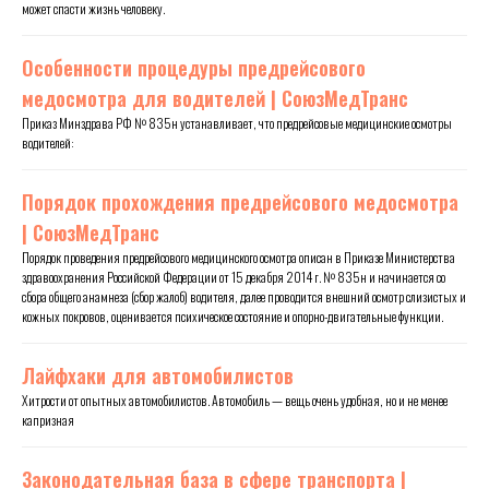
может спасти жизнь человеку.
Особенности процедуры предрейсового
медосмотра для водителей | СоюзМедТранс
Приказ Минздрава РФ № 835н устанавливает, что предрейсовые медицинские осмотры
водителей:
Порядок прохождения предрейсового медосмотра
| СоюзМедТранс
Порядок проведения предрейсового медицинского осмотра описан в Приказе Министерства
здравоохранения Российской Федерации от 15 декабря 2014 г. № 835н и начинается со
сбора общего анамнеза (сбор жалоб) водителя, далее проводится внешний осмотр слизистых и
кожных покровов, оценивается психическое состояние и опорно-двигательные функции.
Лайфхаки для автомобилистов
Хитрости от опытных автомобилистов. Автомобиль — вещь очень удобная, но и не менее
капризная
Законодательная база в сфере транспорта |