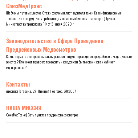
СоюзМедТранс
Шаблоны путевых листов Стажировочный лист водителя такси Квалификационные
требования к сотрудникам, работающим на автомобильном транспорте (Приказ
Министерства транспорта РФ от 31 июля 2020 г.
Законодательство в Сфере Проведения
Предрейсовых Медосмотров
Какие нормативно-правовые акты регламентируют проведение предрейсового медицинского
осмотра? Кто имеет право его проводить и как должен быть организован кабинет
медперсонала?
Контакты
проспект Гагарина, 27, Нижний Новгород, 603057
НАША МИССИЯ
СоюзМедТранс | Сеть пунктов предрейсовых осмотров