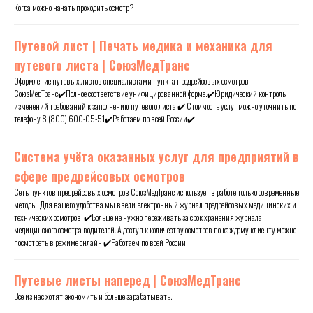
Когда можно начать проходить осмотр?
Путевой лист | Печать медика и механика для
путевого листа | СоюзМедТранс
Оформление путевых листов специалистами пункта предрейсовых осмотров
СоюзМедТранс✔️Полное соответствие унифицированной форме.✔️Юридический контроль
изменений требований к заполнению путевого листа.✔️ Стоимость услуг можно уточнить по
телефону 8 (800) 600-05-51✔️Работаем по всей России✔️
Система учёта оказанных услуг для предприятий в
сфере предрейсовых осмотров
Сеть пунктов предрейсовых осмотров СоюзМедТранс использует в работе только современные
методы. Для вашего удобства мы ввели электронный журнал предрейсовых медицинских и
технических осмотров. ✔️Больше не нужно переживать за срок хранения журнала
медицинского осмотра водителей. А доступ к количеству осмотров по каждому клиенту можно
посмотреть в режиме онлайн.✔️Работаем по всей России
Путевые листы наперед | СоюзМедТранс
Все из нас хотят экономить и больше зарабатывать.