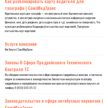
Как разблокировать карту водителя для
тахографа | СоюзМедТранс
Водительская карта для тахографа — это электронный ключ бортового контрольного
устройства, в него встроен микрочип и минимальная личная информация о водителе
(фамилия, имя, дата рождения, дата выдача прав и т.д.), нанесённая на поверхность. Что
нужно для разблокировки Кардридер (считыватель карт водителей). Программа-
считыватель карт водителей.
Услуги компании
Все Услуги | СоюзМедТранс
Законы В Сфере Предрейсового Технического
Контроля ТС
Мы обладаем многолетним опытом в сфере проведения предрейсовых осмотров, и постоянно
следим за изменениями в законодательстве. Бесплатную консультацию по вопросу
предрейсового и послерейсового технического контроля автотранспорта можно получить по
телефону 8 (800) 600-05-51
Законодательство в сфере автобусных перевозок |
СоюзМедТранс