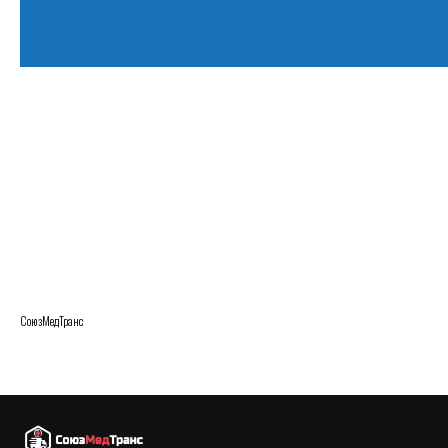
СоюзМедТранс